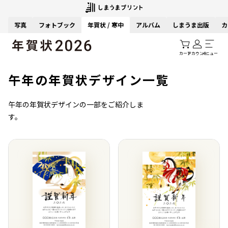
写真
フォトブック
年賀状 / 寒中
アルバム
しまうま出版
カ
カート
アカウント
メニュー
午年の年賀状デザイン一覧
午年の年賀状デザインの一部をご紹介しま
す。