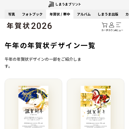
写真
フォトブック
年賀状 / 寒中
アルバム
しまうま出版
カ
カート
アカウント
メニュー
午年の年賀状デザイン一覧
午年の年賀状デザインの一部をご紹介しま
す。