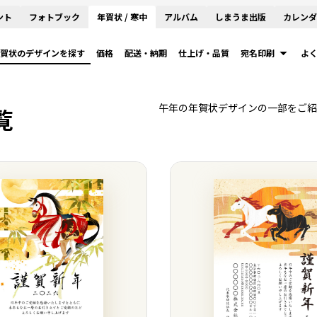
ント
フォトブック
年賀状 / 寒中
アルバム
しまうま出版
カレンダ
賀状のデザインを探す
価格
配送・納期
仕上げ・品質
宛名印刷
よ
午年の年賀状デザインの一部をご紹
覧