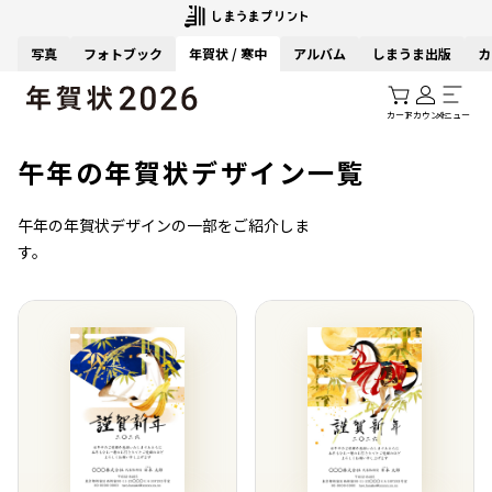
写真
フォトブック
年賀状 / 寒中
アルバム
しまうま出版
カ
カート
アカウント
メニュー
午年の年賀状デザイン一覧
午年の年賀状デザインの一部をご紹介しま
す。