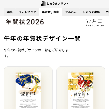
写真
フォトブック
年賀状 / 寒中
アルバム
しまうま出版
カ
カート
アカウント
メニュー
午年の年賀状デザイン一覧
午年の年賀状デザインの一部をご紹介しま
す。