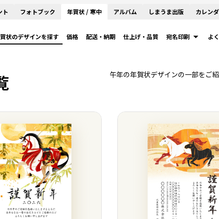
ント
フォトブック
年賀状 / 寒中
アルバム
しまうま出版
カレンダ
賀状のデザインを探す
価格
配送・納期
仕上げ・品質
宛名印刷
よ
午年の年賀状デザインの一部をご紹
覧