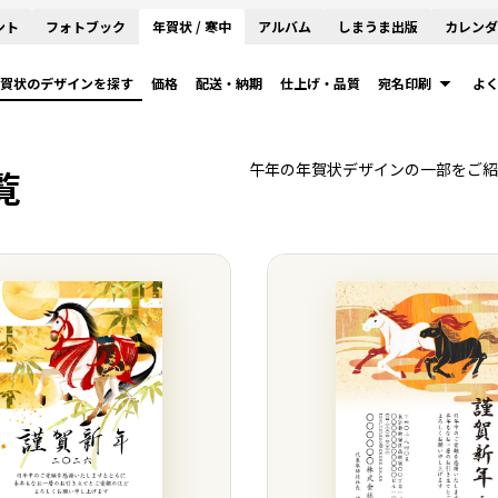
ント
フォトブック
年賀状 / 寒中
アルバム
しまうま出版
カレンダ
賀状のデザインを探す
価格
配送・納期
仕上げ・品質
宛名印刷
よ
午年の年賀状デザインの一部をご紹
覧