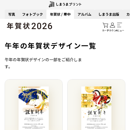
写真
フォトブック
年賀状 / 寒中
アルバム
しまうま出版
カ
カート
アカウント
メニュー
午年の年賀状デザイン一覧
午年の年賀状デザインの一部をご紹介しま
す。