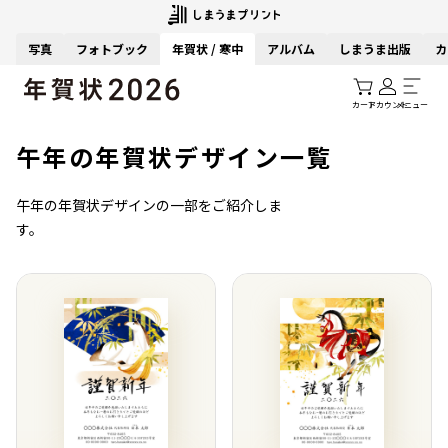
写真
フォトブック
年賀状 / 寒中
アルバム
しまうま出版
カ
カート
アカウント
メニュー
午年の年賀状デザイン一覧
午年の年賀状デザインの一部をご紹介しま
す。