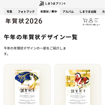
写真
フォトブック
年賀状 / 寒中
アルバム
しまうま出版
カ
カート
アカウント
メニュー
午年の年賀状デザイン一覧
午年の年賀状デザインの一部をご紹介しま
す。