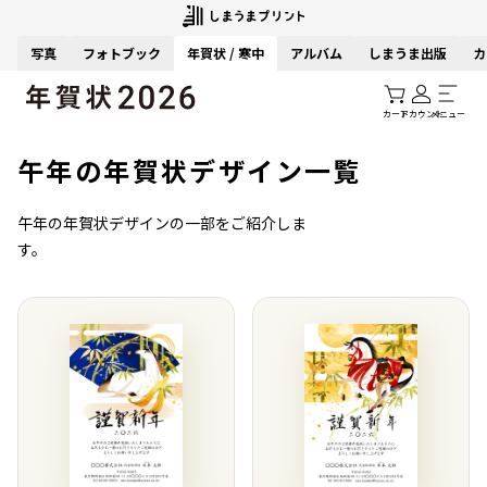
写真
フォトブック
年賀状 / 寒中
アルバム
しまうま出版
カ
カート
アカウント
メニュー
午年の年賀状デザイン一覧
午年の年賀状デザインの一部をご紹介しま
す。