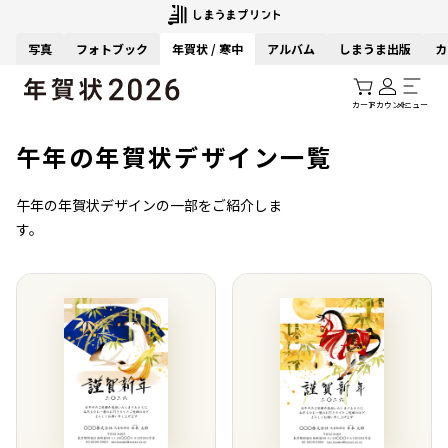
写真
フォトブック
年賀状 / 寒中
アルバム
しまうま出版
カ
カート
アカウント
メニュー
午年の年賀状デザイン一覧
午年の年賀状デザインの一部をご紹介しま
す。