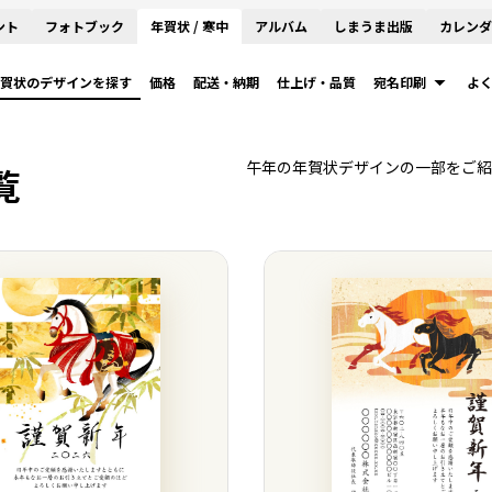
ント
フォトブック
年賀状 / 寒中
アルバム
しまうま出版
カレンダ
賀状のデザインを探す
価格
配送・納期
仕上げ・品質
宛名印刷
よ
午年の年賀状デザインの一部をご紹
覧