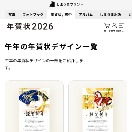
写真
フォトブック
年賀状 / 寒中
アルバム
しまうま出版
カ
カート
アカウント
メニュー
午年の年賀状デザイン一覧
午年の年賀状デザインの一部をご紹介しま
す。