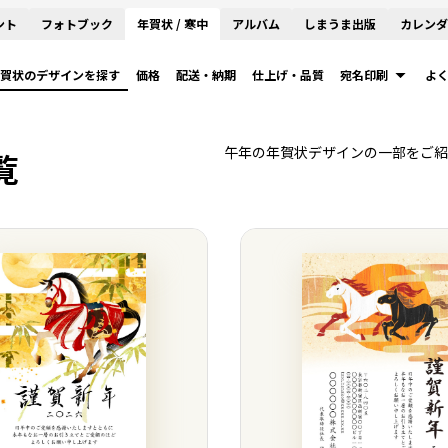
ント
フォトブック
年賀状 / 寒中
アルバム
しまうま出版
カレンダ
賀状のデザインを探す
価格
配送・納期
仕上げ・品質
宛名印刷
よ
午年の年賀状デザインの一部をご紹
覧