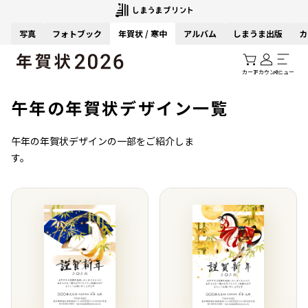
写真
フォトブック
年賀状 / 寒中
アルバム
しまうま出版
カ
カート
アカウント
メニュー
午年の年賀状デザイン一覧
午年の年賀状デザインの一部をご紹介しま
す。