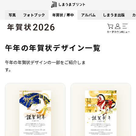
写真
フォトブック
年賀状 / 寒中
アルバム
しまうま出版
カ
カート
アカウント
メニュー
午年の年賀状デザイン一覧
午年の年賀状デザインの一部をご紹介しま
す。