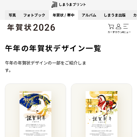
写真
フォトブック
年賀状 / 寒中
アルバム
しまうま出版
カ
カート
アカウント
メニュー
午年の年賀状デザイン一覧
午年の年賀状デザインの一部をご紹介しま
す。