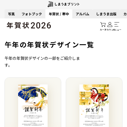
写真
フォトブック
年賀状 / 寒中
アルバム
しまうま出版
カ
カート
アカウント
メニュー
午年の年賀状デザイン一覧
午年の年賀状デザインの一部をご紹介しま
す。