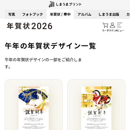
写真
フォトブック
年賀状 / 寒中
アルバム
しまうま出版
カ
カート
アカウント
メニュー
午年の年賀状デザイン一覧
午年の年賀状デザインの一部をご紹介しま
す。