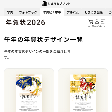
写真
フォトブック
年賀状 / 寒中
アルバム
しまうま出版
カ
カート
アカウント
メニュー
午年の年賀状デザイン一覧
午年の年賀状デザインの一部をご紹介しま
す。