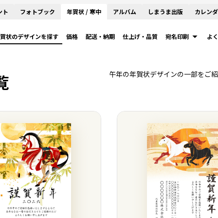
ント
フォトブック
年賀状 / 寒中
アルバム
しまうま出版
カレンダ
賀状のデザインを探す
価格
配送・納期
仕上げ・品質
宛名印刷
よ
午年の年賀状デザインの一部をご紹
覧