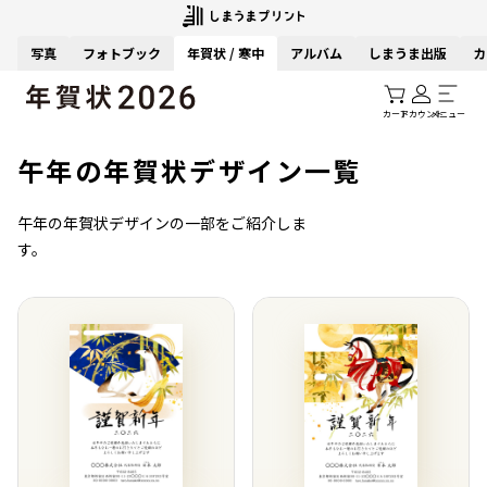
写真
フォトブック
年賀状 / 寒中
アルバム
しまうま出版
カ
カート
アカウント
メニュー
午年の年賀状デザイン一覧
午年の年賀状デザインの一部をご紹介しま
す。