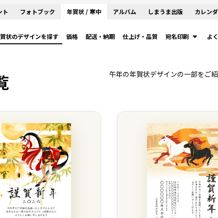
ント
フォトブック
年賀状 / 寒中
アルバム
しまうま出版
カレンダ
賀状のデザインを探す
価格
配送・納期
仕上げ・品質
宛名印刷
よ
午年の年賀状デザインの一部をご紹
覧