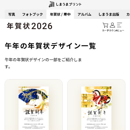
写真
フォトブック
年賀状 / 寒中
アルバム
しまうま出版
カ
カート
アカウント
メニュー
午年の年賀状デザイン一覧
午年の年賀状デザインの一部をご紹介しま
す。