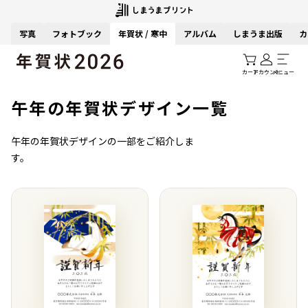
写真
フォトブック
年賀状 / 寒中
アルバム
しまうま出版
カ
カート
アカウント
メニュー
午年の年賀状デザイン一覧
午年の年賀状デザインの一部をご紹介しま
す。