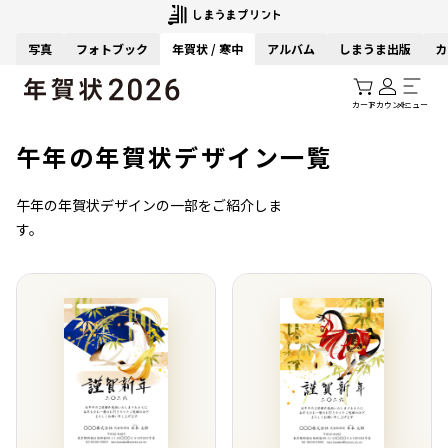
写真
フォトブック
年賀状 / 寒中
アルバム
しまうま出版
カ
カート
アカウント
メニュー
午年の年賀状デザイン一覧
午年の年賀状デザインの一部をご紹介しま
す。