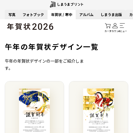
写真
フォトブック
年賀状 / 寒中
アルバム
しまうま出版
カ
カート
アカウント
メニュー
午年の年賀状デザイン一覧
午年の年賀状デザインの一部をご紹介しま
す。