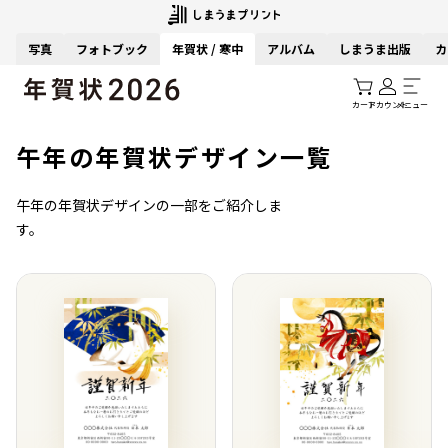
写真
フォトブック
年賀状 / 寒中
アルバム
しまうま出版
カ
カート
アカウント
メニュー
午年の年賀状デザイン一覧
午年の年賀状デザインの一部をご紹介しま
す。