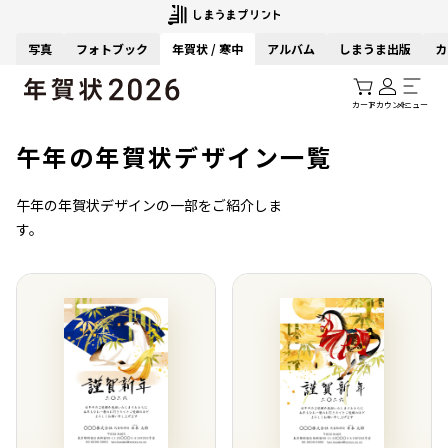
写真
フォトブック
年賀状 / 寒中
アルバム
しまうま出版
カ
カート
アカウント
メニュー
午年の年賀状デザイン一覧
午年の年賀状デザインの一部をご紹介しま
す。