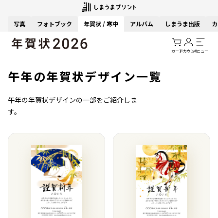
写真
フォトブック
年賀状 / 寒中
アルバム
しまうま出版
カ
カート
アカウント
メニュー
午年の年賀状デザイン一覧
午年の年賀状デザインの一部をご紹介しま
す。