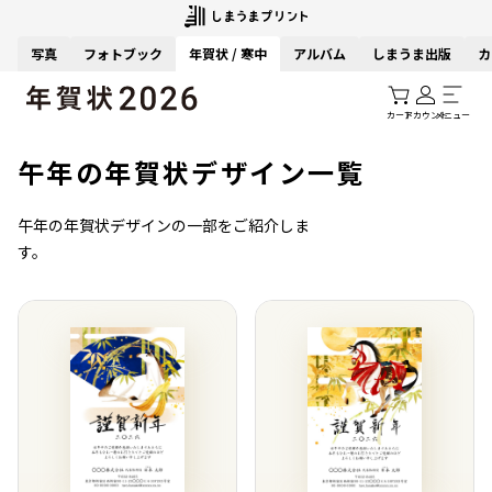
写真
フォトブック
年賀状 / 寒中
アルバム
しまうま出版
カ
カート
アカウント
メニュー
午年の年賀状デザイン一覧
午年の年賀状デザインの一部をご紹介しま
す。