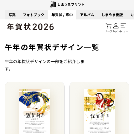
写真
フォトブック
年賀状 / 寒中
アルバム
しまうま出版
カ
カート
アカウント
メニュー
午年の年賀状デザイン一覧
午年の年賀状デザインの一部をご紹介しま
す。