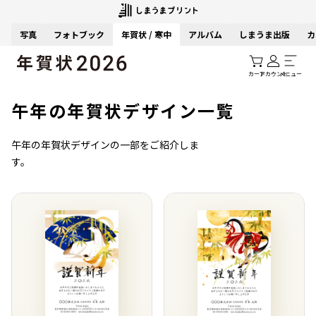
写真
フォトブック
年賀状 / 寒中
アルバム
しまうま出版
カ
カート
アカウント
メニュー
午年の年賀状デザイン一覧
午年の年賀状デザインの一部をご紹介しま
す。