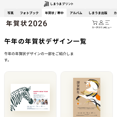
写真
フォトブック
年賀状 / 寒中
アルバム
しまうま出版
カ
カート
アカウント
メニュー
午年の年賀状デザイン一覧
午年の年賀状デザインの一部をご紹介しま
す。