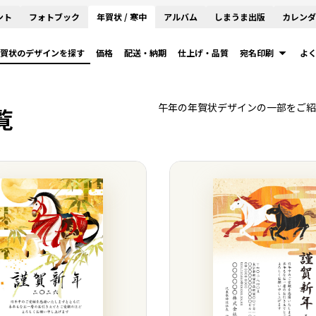
ント
フォトブック
年賀状 / 寒中
アルバム
しまうま出版
カレンダ
賀状のデザインを探す
価格
配送・納期
仕上げ・品質
宛名印刷
よ
午年の年賀状デザインの一部をご紹
覧