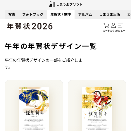
写真
フォトブック
年賀状 / 寒中
アルバム
しまうま出版
カ
カート
アカウント
メニュー
午年の年賀状デザイン一覧
午年の年賀状デザインの一部をご紹介しま
す。