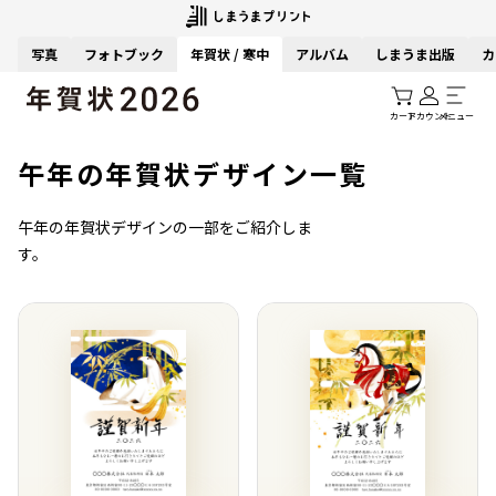
写真
フォトブック
年賀状 / 寒中
アルバム
しまうま出版
カ
カート
アカウント
メニュー
午年の年賀状デザイン一覧
午年の年賀状デザインの一部をご紹介しま
す。