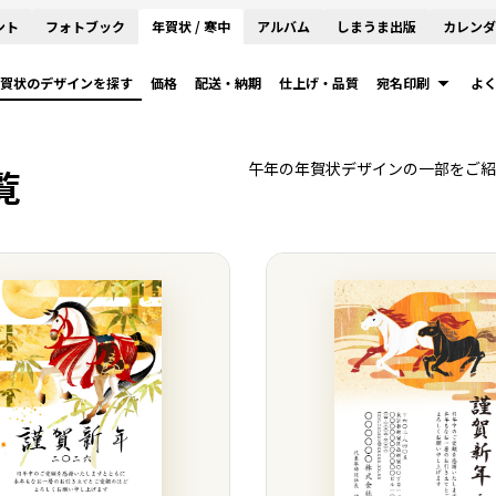
ント
フォトブック
年賀状 / 寒中
アルバム
しまうま出版
カレンダ
賀状のデザインを探す
価格
配送・納期
仕上げ・品質
宛名印刷
よ
午年の年賀状デザインの一部をご紹
覧