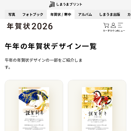
写真
フォトブック
年賀状 / 寒中
アルバム
しまうま出版
カ
カート
アカウント
メニュー
午年の年賀状デザイン一覧
午年の年賀状デザインの一部をご紹介しま
す。