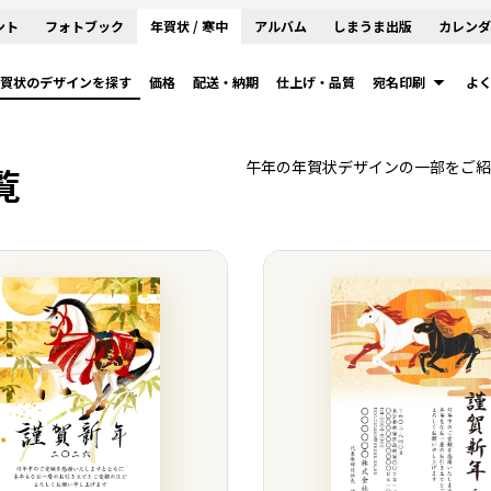
ント
フォトブック
年賀状 / 寒中
アルバム
しまうま出版
カレンダ
賀状のデザインを探す
価格
配送・納期
仕上げ・品質
宛名印刷
よ
午年の年賀状デザインの一部をご紹
覧