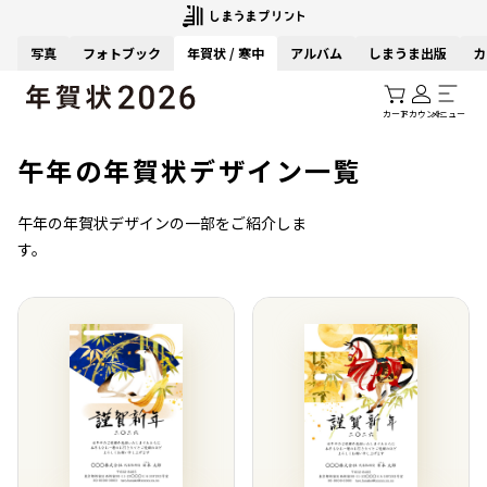
写真
フォトブック
年賀状 / 寒中
アルバム
しまうま出版
カ
カート
アカウント
メニュー
午年の年賀状デザイン一覧
午年の年賀状デザインの一部をご紹介しま
す。