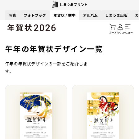
写真
フォトブック
年賀状 / 寒中
アルバム
しまうま出版
カ
カート
アカウント
メニュー
午年の年賀状デザイン一覧
午年の年賀状デザインの一部をご紹介しま
す。