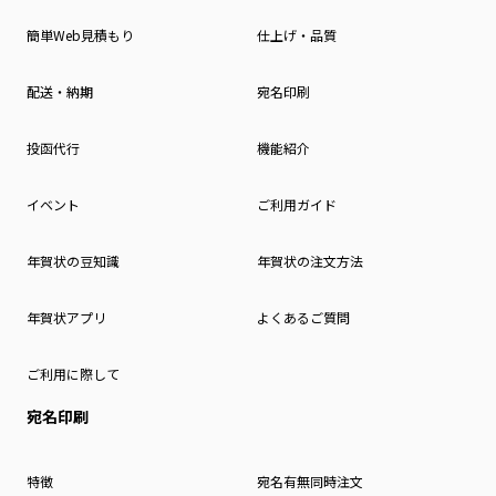
簡単Web見積もり
仕上げ・品質
配送・納期
宛名印刷
投函代行
機能紹介
イベント
ご利用ガイド
年賀状の豆知識
年賀状の注文方法
年賀状アプリ
よくあるご質問
ご利用に際して
宛名印刷
特徴
宛名有無同時注文