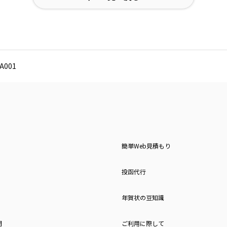
001
簡単Web見積もり
投函代行
年賀状の豆知識
問
ご利用に際して