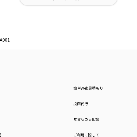
001
簡単Web見積もり
投函代行
年賀状の豆知識
問
ご利用に際して