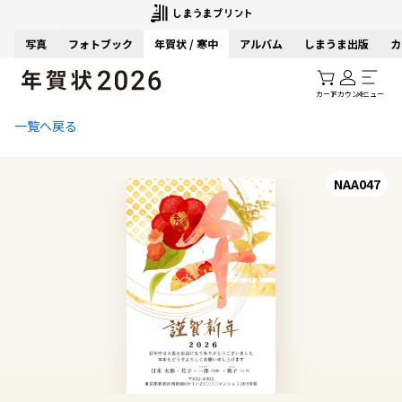
写真
フォトブック
年賀状 / 寒中
アルバム
しまうま出版
カ
カート
アカウント
メニュー
一覧へ戻る
NAA047