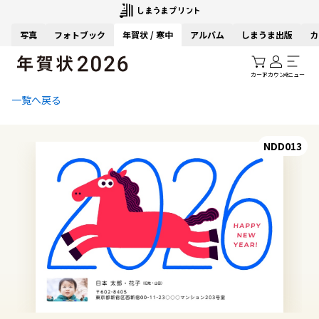
写真
フォトブック
年賀状 / 寒中
アルバム
しまうま出版
カ
カート
アカウント
メニュー
一覧へ戻る
NDD013