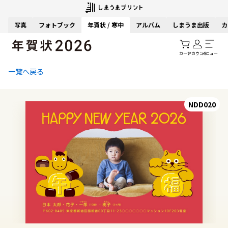
写真
フォトブック
年賀状 / 寒中
アルバム
しまうま出版
カ
カート
アカウント
メニュー
一覧へ戻る
NDD020