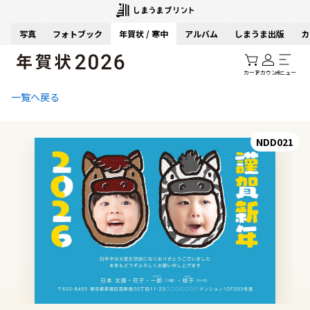
写真
フォトブック
年賀状 / 寒中
アルバム
しまうま出版
カ
カート
アカウント
メニュー
一覧へ戻る
NDD021